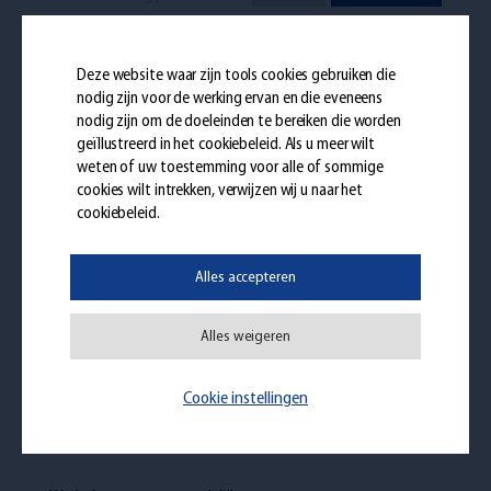
Windev Developer
Infos
Solliciteren
Deze website waar zijn tools cookies gebruiken die
Bediende - Trilogiport - Full-time
nodig zijn voor de werking ervan en die eveneens
nodig zijn om de doeleinden te bereiken die worden
geïllustreerd in het
cookiebeleid
. Als u meer wilt
Management Controller
weten of uw toestemming voor alle of sommige
Infos
Solliciteren
Bediende - Weiswampach - Full-
cookies wilt intrekken, verwijzen wij u naar het
time
cookiebeleid.
Financial Controller
Alles accepteren
Infos
Solliciteren
Bediende - Weiswampach (LU) -
Full-time
Alles weigeren
Logistiek Administratief
Medewerker
Cookie instellingen
Infos
Solliciteren
Bediende - Oupeye (BE) - Full-
time