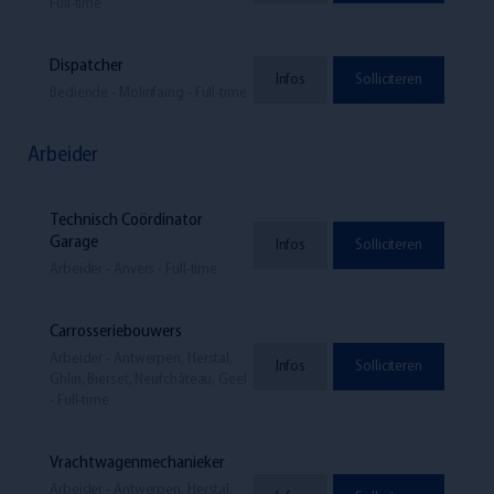
Full-time
Dispatcher
Infos
Solliciteren
Bediende - Molinfaing - Full-time
Arbeider
Technisch Coördinator
Garage
Infos
Solliciteren
Arbeider - Anvers - Full-time
Carrosseriebouwers
Arbeider - Antwerpen, Herstal,
Infos
Solliciteren
Ghlin, Bierset, Neufchâteau, Geel
- Full-time
Vrachtwagenmechanieker
Arbeider - Antwerpen, Herstal,