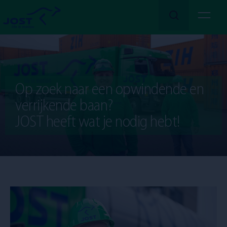
Lees meer
Over ons
Op zoek naar een opwindende en
Onze
verrijkende baan?
Diensten
JOST heeft wat je nodig hebt!
Onze
Sector
Solliciteren!
Vacatures