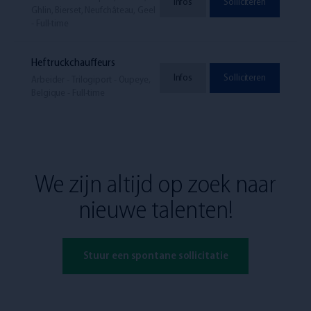
Infos
Solliciteren
Ghlin, Bierset, Neufchâteau, Geel
- Full-time
Heftruckchauffeurs
Infos
Solliciteren
Arbeider - Trilogiport - Oupeye,
Belgique - Full-time
We zijn altijd op zoek naar
nieuwe talenten!
Stuur een spontane sollicitatie