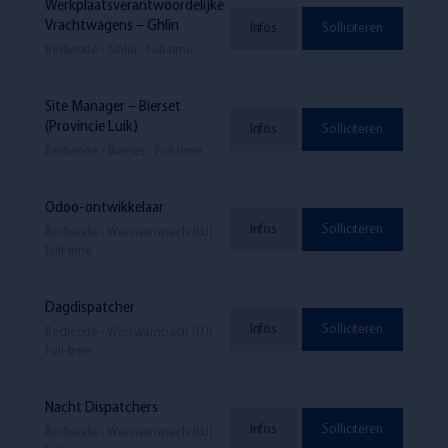
Werkplaatsverantwoordelijke
Vrachtwagens – Ghlin
Infos
Solliciteren
Bediende - Ghlin - Full-time
Site Manager – Bierset
(Provincie Luik)
Infos
Solliciteren
Bediende - Bierset - Full-time
Odoo-ontwikkelaar
Infos
Solliciteren
Bediende - Weiswampach (LU) -
Full-time
Dagdispatcher
Infos
Solliciteren
Bediende - Weiswampach (LU) -
Full-time
Nacht Dispatchers
Infos
Solliciteren
Bediende - Weiswampach (LU) -