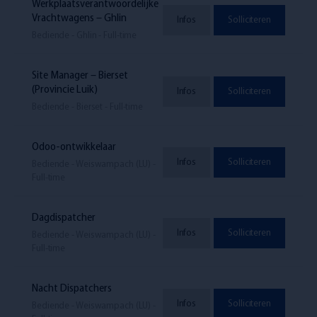
Werkplaatsverantwoordelijke
Vrachtwagens – Ghlin
Infos
Solliciteren
Bediende - Ghlin - Full-time
Site Manager – Bierset
(Provincie Luik)
Infos
Solliciteren
Bediende - Bierset - Full-time
Odoo-ontwikkelaar
Infos
Solliciteren
Bediende - Weiswampach (LU) -
Full-time
Dagdispatcher
Infos
Solliciteren
Bediende - Weiswampach (LU) -
Full-time
Nacht Dispatchers
Infos
Solliciteren
Bediende - Weiswampach (LU) -