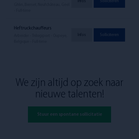
Infos
Solliciteren
Ghlin, Bierset, Neufchâteau, Geel
- Full-time
Heftruckchauffeurs
Infos
Solliciteren
Arbeider - Trilogiport - Oupeye,
Belgique - Full-time
We zijn altijd op zoek naar
nieuwe talenten!
Stuur een spontane sollicitatie