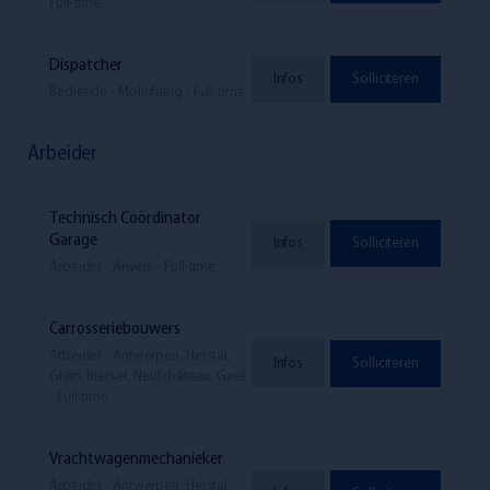
Full-time
Dispatcher
Infos
Solliciteren
Bediende - Molinfaing - Full-time
Arbeider
Technisch Coördinator
Garage
Infos
Solliciteren
Arbeider - Anvers - Full-time
Carrosseriebouwers
Arbeider - Antwerpen, Herstal,
Infos
Solliciteren
Ghlin, Bierset, Neufchâteau, Geel
- Full-time
Vrachtwagenmechanieker
Arbeider - Antwerpen, Herstal,