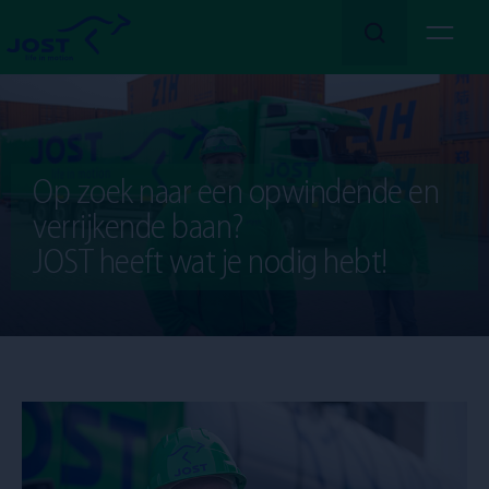
Lees meer
Over ons
Op zoek naar een opwindende en
Onze
verrijkende baan?
Diensten
JOST heeft wat je nodig hebt!
Onze
Sector
Solliciteren!
Vacatures