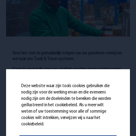
Voor het snel en gemakkelijk volgen van uw goederen verwijzen
we naar ons Track & Trace-systeem.
Dankzij geolokalisatie per satelliet worden onze vrachtwagens
en uw goederen in real time gevolgd.
Deze website waar zijn tools cookies gebruiken die
Tracking
nodig zijn voor de werking ervan en die eveneens
nodig zijn om de doeleinden te bereiken die worden
geïllustreerd in het
cookiebeleid
. Als u meer wilt
Hulp nodig?
weten of uw toestemming voor alle of sommige
cookies wilt intrekken, verwijzen wij u naar het
cookiebeleid.