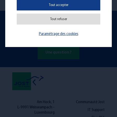
Tout accepter
Tout refuser
N'hésitez pas à nous contacter, nous
pouvons également
vous rappeler !
Paramétrage des cookies
Une question ?
Am Hock, 1
Communauté Jost
L-9991 Weiswampach -
IT Support
Luxembourg