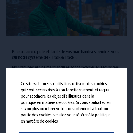
Pour un suivi rapide et facile de vos marchandises, rendez-vous
sur notre système de « Track & Trace ».
Nos camions et vos marchandises sont traçables en temps réel
grâce à la technologie de géolocalisation par satellite.
Ce site web ou ses outils tiers utilisent des cookies,
Tracking
qui sont nécessaires à son fonctionnement et requis
pour atteindre les objectifs illustrés dans la
politique en matière de cookies
. Si vous souhaitez en
Besoin d’aide ?
savoir plus ou retirer votre consentement à tout ou
partie des cookies, veuillez vous référer à la politique
en matière de cookies.