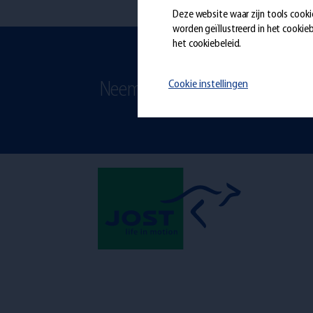
Deze website waar zijn tools cooki
worden geïllustreerd in het
cookieb
het cookiebeleid.
Cookie instellingen
Neem gerust contact met ons