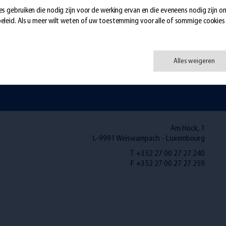
es gebruiken die nodig zijn voor de werking ervan en die eveneens nodig zijn o
eleid
. Als u meer wilt weten of uw toestemming voor alle of sommige cookies wi
 op,
wij kunnen u ook terugbellen!
Alles weigeren
Am Hock, 1
L-9991 Weiswampach - Luxembourg
T +352 27 00 27 27 240
F +352 27 00 27 27 259