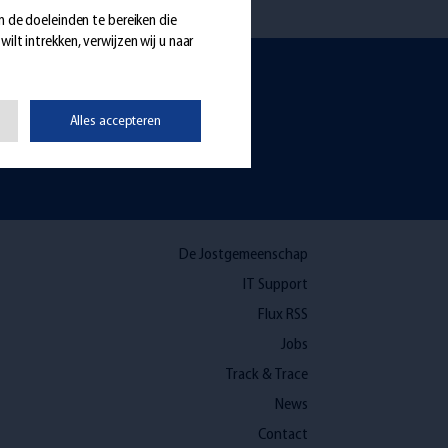
m de doeleinden te bereiken die
lt intrekken, verwijzen wij u naar
Alles accepteren
Een vraag?
De Jostgemeenschap
IT Support
Flux RSS
Jobs
Track & Trace
News
Contact