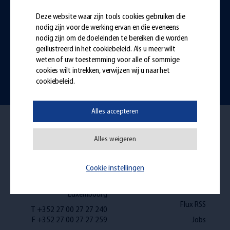
Deze website waar zijn tools cookies gebruiken die
Neem gerust contact met ons op,
wij
nodig zijn voor de werking ervan en die eveneens
nodig zijn om de doeleinden te bereiken die worden
kunnen u ook terugbellen!
geïllustreerd in het
cookiebeleid
. Als u meer wilt
weten of uw toestemming voor alle of sommige
cookies wilt intrekken, verwijzen wij u naar het
Een vraag?
cookiebeleid.
Alles accepteren
Alles weigeren
Cookie instellingen
Am Hock, 1
De Jostgemeenschap
L-9991 Weiswampach -
IT Support
Luxembourg
Flux RSS
T +352 27 00 27 27 240
F +352 27 00 27 27 259
Jobs