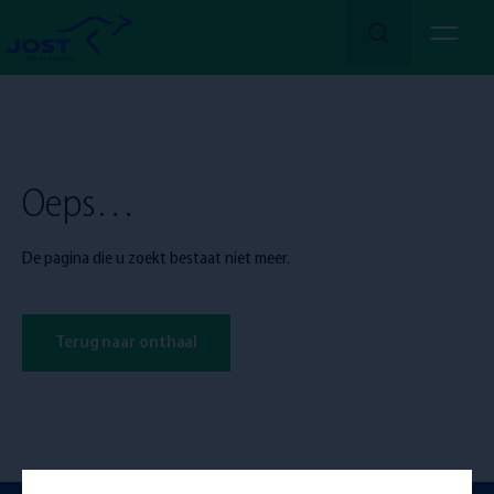
Lees meer
Over ons
Oeps…
Onze
Diensten
De pagina die u zoekt bestaat niet meer.
Onze
Sector
Terug naar onthaal
Solliciteren!
Vacatures