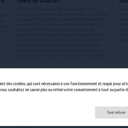
 le
faveur de la nature
liv
JOST prévoit d'installer des ruches au printemps
Nous
prochain en partenariat avec Frédéric Yans, un apiculteur
flot
aisons
passionné. Ce projet vise à soutenir la biodiversité en
hayo
 de
préservant les abeilles et en produisant du miel de
frigo
Notre
qualité. Frédéric Yans, expert en apithérapie et
nos l
e ce
respectueux des normes biologiques, apportera son
servi
es
savoir-faire pour garantir une apiculture durable et
parte
respectueuse de l'environnement. Cette initiative
reflète l'engagement de JOST pour une entreprise
responsable et tournée vers la protection de la nature.
isent des cookies, qui sont nécessaires à son fonctionnement et requis pour attei
i vous souhaitez en savoir plus ou retirer votre consentement à tout ou partie de
Tout refuser
14th Aug 2024
8th 