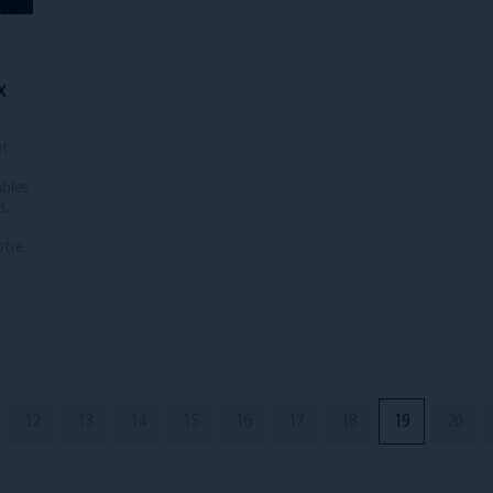
x
et
ables
s.
otre
12
13
14
15
16
17
18
19
20