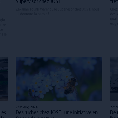
s
Supervisor chez JOST
fre
Zakariae Tounli, Warehouse Supervisor chez JOST, nous
Chez
lui donnons la parole !
des s
qual
ight
exig
otre
té
ns le
23rd Aug 2024
22nd
les
Des ruches chez JOST : une initiative en
De 