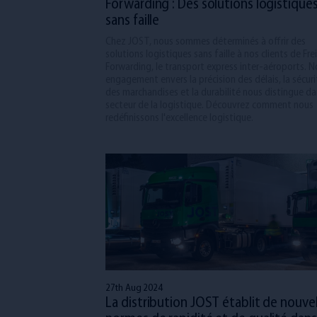
Forwarding : Des solutions logistique
sans faille
Chez JOST, nous sommes déterminés à offrir des
solutions logistiques sans faille à nos clients de Fre
Forwarding, le transport express inter-aéroports. N
engagement envers la précision des délais, la sécuri
des marchandises et la durabilité nous distingue da
secteur de la logistique. Découvrez comment nous
redéfinissons l'excellence logistique.
27th Aug 2024
La distribution JOST établit de nouvel