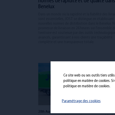
normes de rapidité et de qualité dans
Benelux
Dans un monde où la rapidité et la fiabilité des livr
sont essentielles, JOST se distingue en établissant
nouvelles normes de distribution dans le Benelux. 
promesse de livraison en 24 heures sur l'ensemble d
territoire est soutenue par des outils technologiqu
avancés, garantissant à nos clients une traçabilité
complète et une transparence totale.
Ce site web ou ses outils tiers util
politique en matière de cookies
. S
politique en matière de cookies.
Paramétrage des cookies
20th Aug 2024