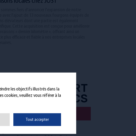
raisons locales chez JOST
 sommes fiers d'annoncer l'expansion de notre
te avec l'ajout de 13 nouveaux fourgons équipés de
ns élévateurs dont une partie est également
rifique. Cette acquisition est conçue pour améliorer
ivraisons « dernier kilomètre », offrant ainsi un
ce plus efficace et fiable à nos entreprises locales
naires.
ndre les objectifs illustrés dans la
s cookies, veuillez vous référer à la
Tout accepter
Aug 2024