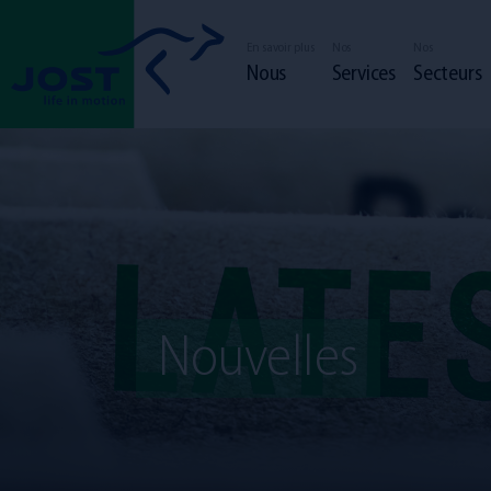
En savoir plus
Nos
Nos
Nous
Services
Secteurs
Nouvelles
Chauffeur
Employé
La communauté JOST
Responsabilit
Nos services
Notre flotte
candidature spont
Nos secteurs