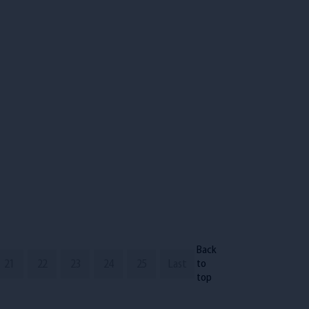
Back
21
22
23
24
25
Last
to
top