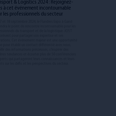
nsport & Logistics 2024 : Rejoignez-
s à cet événement incontournable
r les professionnels du secteur
7 et 18 septembre 2024, le Flanders Expo à Gand
ndra le point de rencontre incontournable pour les
ssionnels du transport et de la logistique. JOST
présent pour partager son expertise et ses
vations. Cet événement majeur est une opportunité
e pour établir un contact différentié avec nous,
illir des informations précieuses, s'inspirer des
ères tendances et écouter plus de 50 conférenciers
perts qui partageront leurs connaissances et leurs
hts sur les défis et les perspectives du secteur.