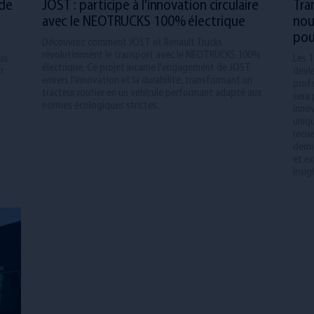
 de
JOST : participe à l'innovation circulaire
Tra
avec le NEOTRUCKS 100% électrique
nou
pou
Découvrez comment JOST et Renault Trucks
révolutionnent le transport avec le NEOTRUCKS 100%
us
Les 1
électrique. Ce projet incarne l'engagement de JOST
r
devie
envers l'innovation et la durabilité, transformant un
profe
tracteur routier en un véhicule performant adapté aux
sera 
normes écologiques strictes.
inno
uniqu
recue
derni
et ex
insig