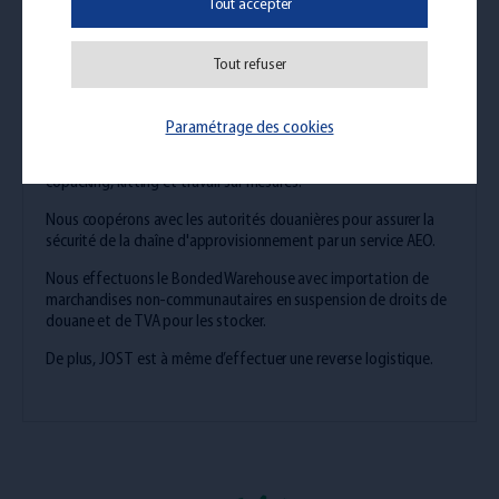
JOST est un prestataire certifié IFS Logistics, Bio, ISO 9.001 et
Tout accepter
ISO 14.001.
Nous offrons une logistique flexible et verte, adaptée à vos
Tout refuser
demandes, grâce à une offre multimodale, pour des solutions à
valeur ajoutée.
Paramétrage des cookies
Nous stockons vos marchandises aussi bien au sol, en masse,
que sur racks, avec des possibilités de picking, packing,
copacking, kitting et travail sur mesures.
Nous coopérons avec les autorités douanières pour assurer la
sécurité de la chaîne d'approvisionnement par un service AEO.
Nous effectuons le Bonded Warehouse avec importation de
marchandises non-communautaires en suspension de droits de
douane et de TVA pour les stocker.
De plus, JOST est à même d’effectuer une reverse logistique.