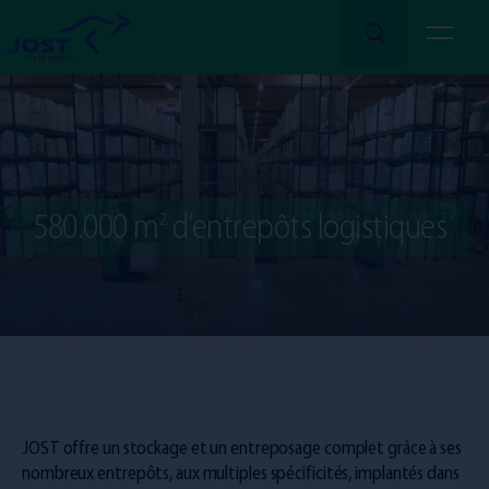
En savoir plus
Nous
Nos
580.000 m
d’entrepôts logistiques
2
Services
Nos
Secteurs
Rejoignez-nous !
Emplois
JOST offre un stockage et un entreposage complet grâce à ses
nombreux entrepôts, aux multiples spécificités, implantés dans