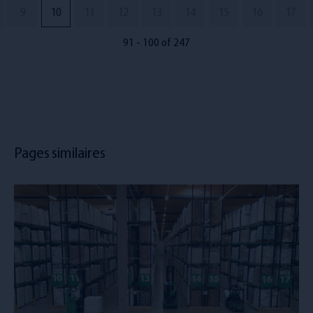
9
10
11
12
13
14
15
16
17
91 - 100 of 247
Pages similaires