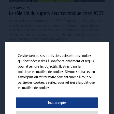
23rd May 2025
Le rôle clé du superviseur technique chez JOST
Au cœur de la performance de JOST, l’expertise technique joue
un rôle central. Découvrez comment une organisation solide,
répartie sur 10 sites européens, assure la fiabilité de la flotte,
relève les défis du secteur et intègre les dernières innovations
pour un transport toujours plus durable.
Ce site web ou ses outils tiers utilisent des cookies,
qui sont nécessaires à son fonctionnement et requis
pour atteindre les objectifs illustrés dans la
politique en matière de cookies
. Si vous souhaitez en
savoir plus ou retirer votre consentement à tout ou
partie des cookies, veuillez vous référer à la politique
en matière de cookies.
21st May 2025
Tout accepter
Battice: un hub logistique au cœur de l'Europe
Battice, situé au cœur de l'Europe, est un site logistique