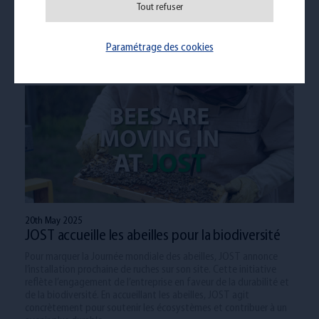
Tout refuser
stratégique de 40 000 m², idéalement positionné près des Pays-
Bas, du Luxembourg et de l'Allemagne. Découvrez comment ce
hub moderne et flexible répond aux besoins logistiques des
Paramétrage des cookies
entreprises internationales.
20th May 2025
JOST accueille les abeilles pour la biodiversité
Pour marquer la Journée mondiale des abeilles, JOST annonce
l’installation prochaine de ruches sur son site. Cette initiative
reflète l’engagement de l’entreprise en faveur de la durabilité et
de la biodiversité. En accueillant les abeilles, JOST agit
concrètement pour soutenir les écosystèmes et contribuer à un