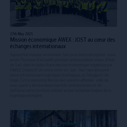
27th May 2025
Mission économique AWEX : JOST au cœur des
échanges internationaux
Aujourd’hui marque un moment fort pour notre entreprise : nous
avons l’honneur d’accueillir plusieurs ambassadeurs venus d’Asie
du Sud, dans le cadre d’une mission économique organisée par
l’AWEX. L’objectif de cette visite est clair : leur faire découvrir
notre infrastructure logistique stratégique, le Trilogiport de
Liège. Cette rencontre illustre une volonté affirmée : celle de
nous ouvrir à de nouveaux marchés internationaux et de
renforcer notre position comme acteur européen majeur de la
logistique intégrée.