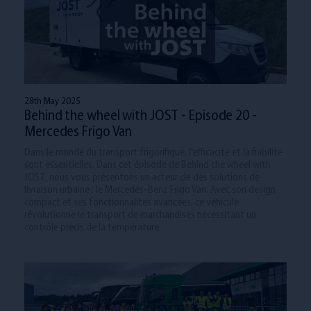
28th May 2025
Behind the wheel with JOST - Episode 20 -
Mercedes Frigo Van
Dans le monde du transport frigorifique, l'efficacité et la fiabilité
sont essentielles. Dans cet épisode de Behind the wheel with
JOST, nous vous présentons un acteur clé des solutions de
livraison urbaine : le Mercedes-Benz Frigo Van. Avec son design
compact et ses fonctionnalités avancées, ce véhicule
révolutionne le transport de marchandises nécessitant un
contrôle précis de la température.