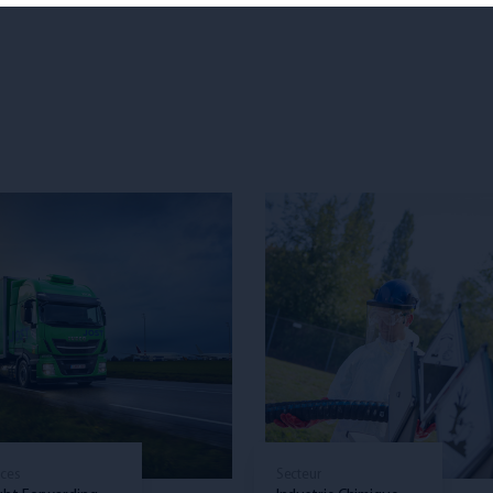
JOST et Maxime Carab
une même …
Partenaire de Maxime
Carabin, JOST soutient 
plus qu'un champion
ices
Secteur
paralympiqu