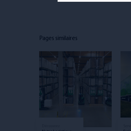
Pages similaires
Découvrez
Serv