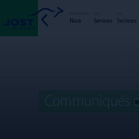
En savoir plus
Nos
Nos
Nous
Services
Secteurs
Communiqués d
Chauffeur
Employé
La communauté JOST
Responsabilit
Nos services
Notre flotte
candidature spont
Nos secteurs