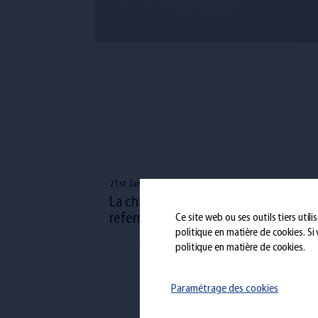
21st Jan 2022
La chambre du conseil de Liège a
refermé le dossier JOST !
Ce site web ou ses outils tiers util
politique en matière de cookies
. S
politique en matière de cookies.
Paramétrage des cookies