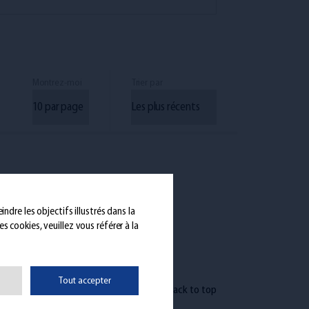
Montrez-moi
Trier par
ndre les objectifs illustrés dans la
s cookies, veuillez vous référer à la
Tout accepter
Back to top