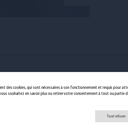
19th May 2021
Jost Group construit 30.000 m2
supplementaires au Trilogiport
isent des cookies, qui sont nécessaires à son fonctionnement et requis pour attei
i vous souhaitez en savoir plus ou retirer votre consentement à tout ou partie de
Tout refuser