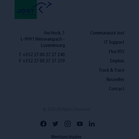
Am Hock, 1
Communauté Jost
L-9991 Weiswampach -
IT Support
Luxembourg
Flux RSS
T +352 27 00 27 27 240
F +352 27 00 27 27 259
Emplois
Track & Trace
Nouvelles
Contact
News
Contact
© 2026 All Rights Reserved
Press
Mentions légales
FR
NL
EN