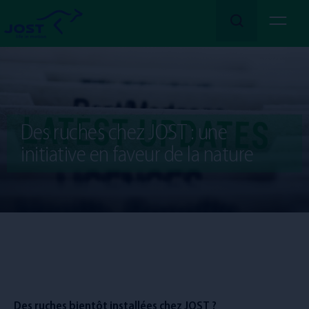
En savoir plus
Nous
Des ruches chez JOST : une
Nos
Services
initiative en faveur de la nature
Nos
Secteurs
Rejoignez-nous !
Emplois
Des ruches bientôt installées chez JOST ?