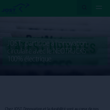
En savoir plus
Nous
JOST : participe à l'innovation
Nos
circulaire avec le NEOTRUCKS
Services
100% électrique
Nos
Secteurs
Rejoignez-nous !
Emplois
Chez JOST, l'innovation et la durabilité sont au cœur de nos