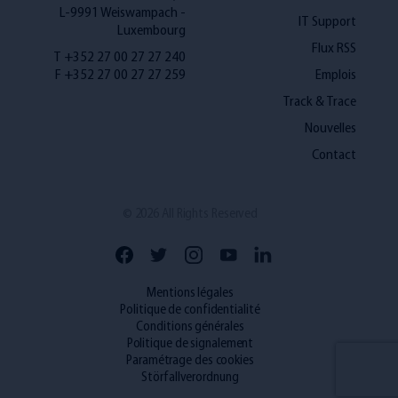
L-9991 Weiswampach -
IT Support
Luxembourg
Flux RSS
T +352 27 00 27 27 240
F +352 27 00 27 27 259
Emplois
Track & Trace
Nouvelles
Contact
News
Contact
© 2026 All Rights Reserved
Press
Mentions légales
FR
NL
EN
Politique de confidentialité
Conditions générales
Politique de signalement
Paramétrage des cookies
Störfallverordnung