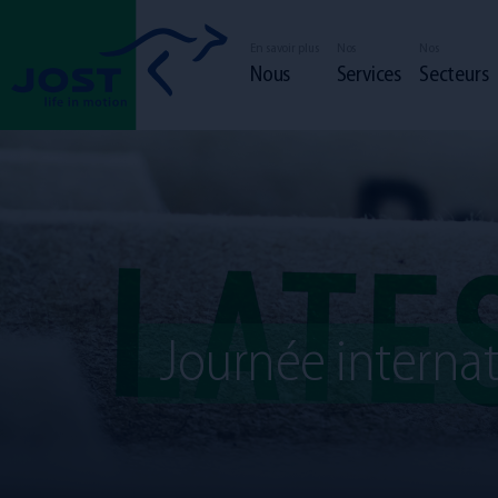
En savoir plus
Nos
Nos
Nous
Services
Secteurs
Journée interna
Chauffeur
Employé
La communauté JOST
Responsabilit
Nos services
Notre flotte
candidature spont
Nos secteurs