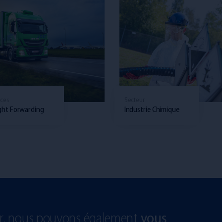
JOST et Maxime Carab
une même …
Partenaire de Maxime
Carabin, JOST soutient 
plus qu'un champion
ices
Secteur
paralympiqu
ght Forwarding
Industrie Chimique
…
er, nous pouvons également
vous