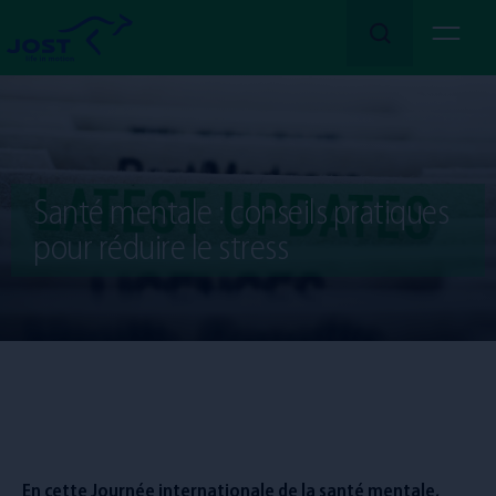
En savoir plus
Nous
Santé mentale : conseils pratiques
Nos
Services
pour réduire le stress
Nos
Secteurs
Rejoignez-nous !
Emplois
En cette Journée internationale de la santé mentale,